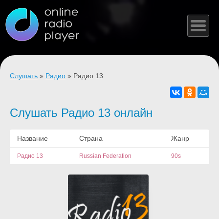
Слушать
»
Радио
» Радио 13
Слушать Радио 13 онлайн
Название
Страна
Жанр
Радио 13
Russian Federation
90s