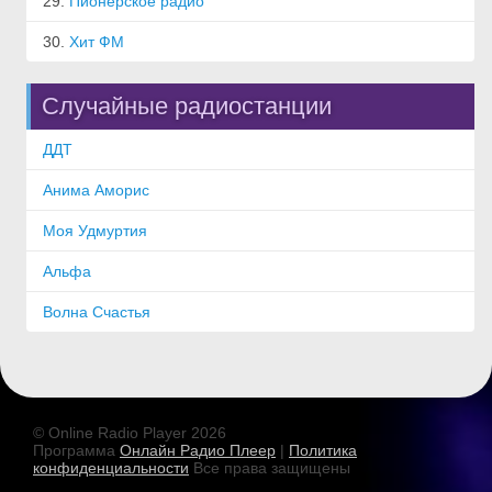
29.
Пионерское радио
30.
Хит ФМ
Случайные радиостанции
ДДТ
Анима Аморис
Моя Удмуртия
Альфа
Волна Счастья
© Online Radio Player 2026
Программа
Онлайн Радио Плеер
|
Политика
конфиденциальности
Все права защищены