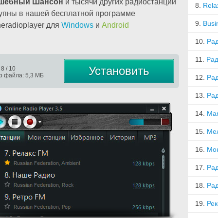
шебный Шансон
и тысячи других радиостанций
8.
Rela
упны в нашей бесплатной программе
9.
Busi
neradioplayer для
Windows
и
Android
10.
Ра
11.
Рад
Установить
 8 / 10
р файла: 5,3 МБ
12.
Рад
13.
Рад
14.
Ма
15.
Ме
16.
Мо
17.
Ра
18.
Ра
19.
Рек