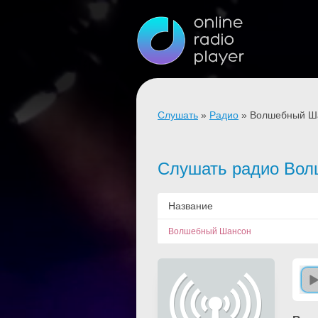
Слушать
»
Радио
» Волшебный Ш
Слушать радио Вол
Название
Волшебный Шансон