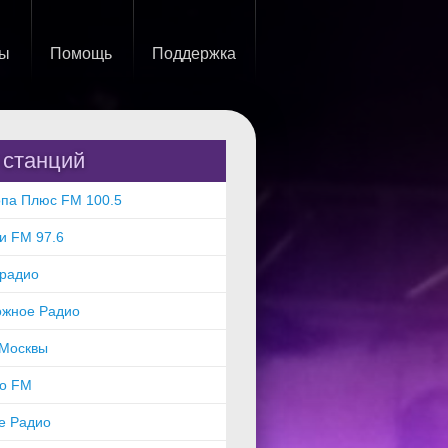
ты
Помощь
Поддержка
 станций
па Плюс FM 100.5
и FM 97.6
орадио
ожное Радио
 Москвы
ро FM
е Радио