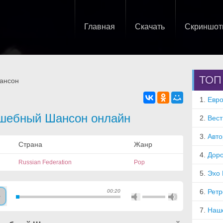
Главная
Скачать
Скриншо
ТОП
ансон
1.
Евро
шебный Шансон онлайн
2.
Вест
3.
Авт
Страна
Жанр
4.
Дор
Russian Federation
Pop
5.
Эхо
6.
Рет
00:20
7.
Наш