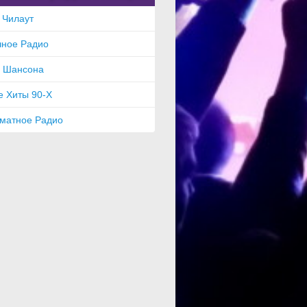
 Чилаут
чное Радио
а Шансона
е Хиты 90-Х
матное Радио