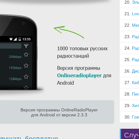
20.
Эл
21.
Lov
22.
Ме
23.
Рад
24.
Рад
25.
Ра
26.
Дис
27.
Ка
28.
Пи
29.
Хи
Версия программы OnlineRadioPlayer
для Android от версии 2.3.3
30.
Гов
Случ
лушать бесплатно