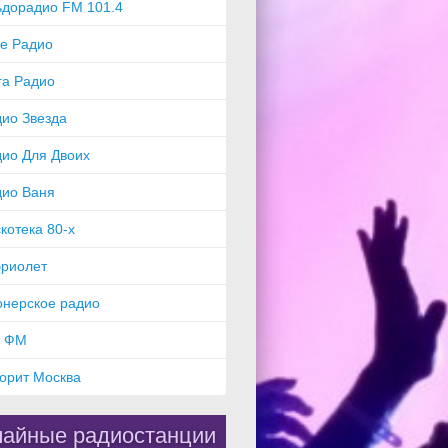
ьдорадио FM 101.4
e Радио
га Радио
ио Звезда
ио Для Двоих
дио Ваня
котека 80-х
бриолет
онерское радио
т ФМ
орит Москва
айные радиостанции