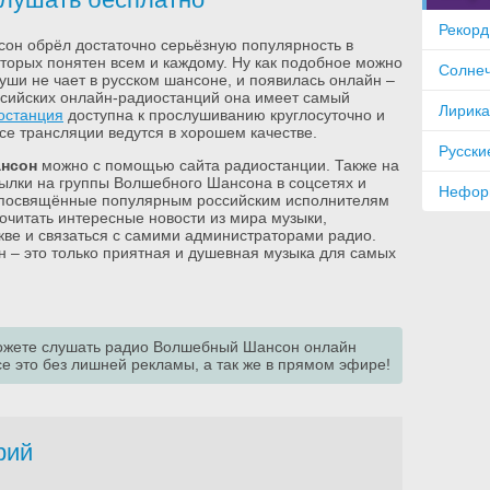
Рекорд
нсон обрёл достаточно серьёзную популярность в
торых понятен всем и каждому. Ну как подобное можно
Солне
души не чает в русском шансоне, и появилась онлайн –
ссийских онлайн-радиостанций она имеет самый
Лирик
останция
доступна к прослушиванию круглосуточно и
се трансляции ведутся в хорошем качестве.
Русски
нсон
можно с помощью сайта радиостанции. Также на
ылки на группы Волшебного Шансона в соцсетях и
Нефор
, посвящённые популярным российским исполнителям
очитать интересные новости из мира музыки,
кве и связаться с самими администраторами радио.
– это только приятная и душевная музыка для самых
 можете слушать радио Волшебный Шансон онлайн
се это без лишней рекламы, а так же в прямом эфире!
рий