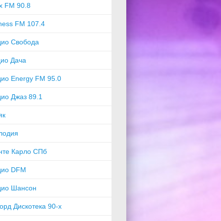
x FM 90.8
ness FM 107.4
дио Свобода
ио Дача
ио Energy FM 95.0
ио Джаз 89.1
як
лодия
нте Карло СПб
дио DFM
дио Шансон
орд Дискотека 90-х