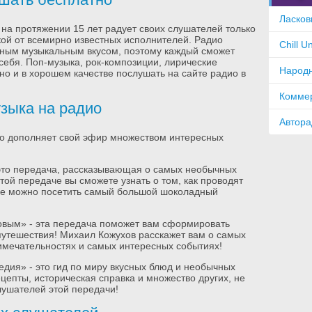
Ласков
на протяжении 15 лет радует своих слушателей только
ой от всемирно известных исполнителей. Радио
Chill U
чным музыкальным вкусом, поэтому каждый сможет
 себя. Поп-музыка, рок-композиции, лирические
Народн
но и в хорошем качестве послушать на сайте радио в
Комме
зыка на радио
Автора
о дополняет свой эфир множеством интересных
это передача, рассказывающая о самых необычных
той передаче вы сможете узнать о том, как проводят
опе можно посетить самый большой шоколадный
овым» - эта передача поможет вам сформировать
утешествия! Михаил Кожухов расскажет вам о самых
мечательностях и самых интересных событиях!
дия» - это гид по миру вкусных блюд и необычных
цепты, историческая справка и множество других, не
лушателей этой передачи!