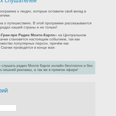
х слушателей
ограмма о людях, которые оставили свой вклад в
итики.
а о путешествиях. В этой программе рассказывается
ородах нашей страны и не только!
«
Гран-при Радио Монте-Карло
» на Центральном
ачки становятся настоящим событием, так как
ожество популярных персон, причём как
 Скачки проводятся в конце мая.
е слушать радио Монте Карло онлайн бесплатно и без
ез лишней рекламы, а так же в прямом эфире!
рий