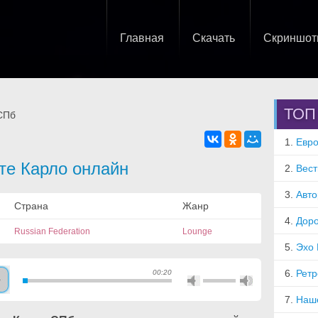
Главная
Скачать
Скриншо
ТОП
СПб
1.
Евро
те Карло онлайн
2.
Вест
3.
Авт
Страна
Жанр
4.
Дор
Russian Federation
Lounge
5.
Эхо
6.
Рет
00:20
7.
Наш