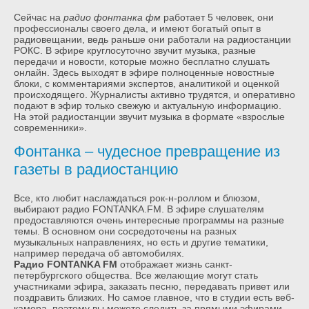
Сейчас на
радио фонтанка фм
работает 5 человек, они
профессионалы своего дела, и имеют богатый опыт в
радиовещании, ведь раньше они работали на радиостанции
РОКС. В эфире круглосуточно звучит музыка, разные
передачи и новости, которые можно бесплатно слушать
онлайн. Здесь выходят в эфире полноценные новостные
блоки, с комментариями экспертов, аналитикой и оценкой
происходящего. Журналисты активно трудятся, и оперативно
подают в эфир только свежую и актуальную информацию.
На этой радиостанции звучит музыка в формате «взрослые
современники».
Фонтанка – чудесное превращение из
газеты в радиостанцию
Все, кто любит наслаждаться рок-н-роллом и блюзом,
выбирают радио FONTANKA.FM. В эфире слушателям
предоставляются очень интересные программы на разные
темы. В основном они сосредоточены на разных
музыкальных направлениях, но есть и другие тематики,
например передача об автомобилях.
Радио FONTANKA FM
отображает жизнь санкт-
петербургского общества. Все желающие могут стать
участниками эфира, заказать песню, передавать привет или
поздравить близких. Но самое главное, что в студии есть веб-
камера, поэтому вы можете следить за прямыми эфирами,