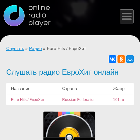
Слушать
»
Радио
» Euro Hits / ЕвроХит
Слушать радио ЕвроХит онлайн
Название
Страна
Жанр
Euro Hits / ЕвроХит
Russian Federation
101.ru