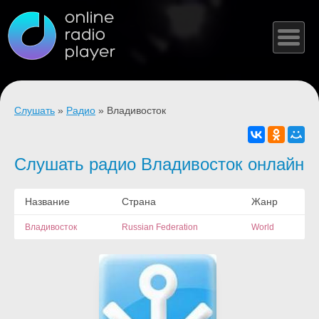
Слушать
»
Радио
» Владивосток
Слушать радио Владивосток онлайн
Название
Страна
Жанр
Владивосток
Russian Federation
World