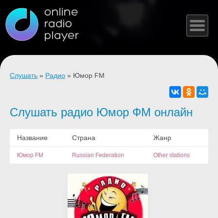
Слушать
»
Радио
» Юмор FM
Слушать радио Юмор ФМ онлайн
Название
Страна
Жанр
Юмор FM
Russian Federation
Other stations