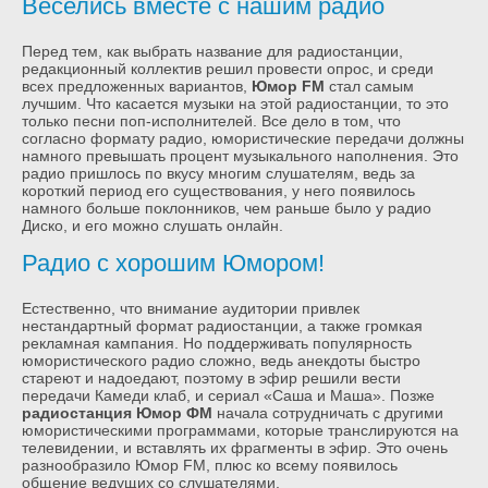
Веселись вместе с нашим радио
Перед тем, как выбрать название для радиостанции,
редакционный коллектив решил провести опрос, и среди
всех предложенных вариантов,
Юмор FM
стал самым
лучшим. Что касается музыки на этой радиостанции, то это
только песни поп-исполнителей. Все дело в том, что
согласно формату радио, юмористические передачи должны
намного превышать процент музыкального наполнения. Это
радио пришлось по вкусу многим слушателям, ведь за
короткий период его существования, у него появилось
намного больше поклонников, чем раньше было у радио
Диско, и его можно слушать онлайн.
Радио с хорошим Юмором!
Естественно, что внимание аудитории привлек
нестандартный формат радиостанции, а также громкая
рекламная кампания. Но поддерживать популярность
юмористического радио сложно, ведь анекдоты быстро
стареют и надоедают, поэтому в эфир решили вести
передачи Камеди клаб, и сериал «Саша и Маша». Позже
радиостанция Юмор ФМ
начала сотрудничать с другими
юмористическими программами, которые транслируются на
телевидении, и вставлять их фрагменты в эфир. Это очень
разнообразило Юмор FM, плюс ко всему появилось
общение ведущих со слушателями.