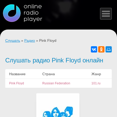
Слушать
»
Радио
» Pink Floyd
Слушать радио Pink Floyd онлайн
Название
Страна
Жанр
Pink Floyd
Russian Federation
101.ru