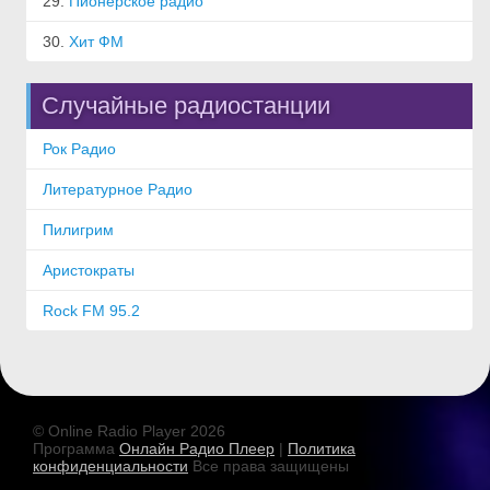
29.
Пионерское радио
30.
Хит ФМ
Случайные радиостанции
Рок Радио
Литературное Радио
Пилигрим
Аристократы
Rock FM 95.2
© Online Radio Player 2026
Программа
Онлайн Радио Плеер
|
Политика
конфиденциальности
Все права защищены