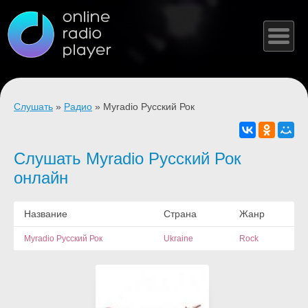
Слушать
»
Радио
» Myradio Русский Рок
Слушать Myradio Русский Рок
онлайн
Название
Страна
Жанр
Myradio Русский Рок
Ukraine
Rock