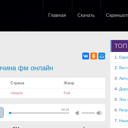
Главная
Скачать
Скриншо
ТОП
1.
Евро
ичина фм онлайн
2.
Вест
3.
Авт
Страна
Жанр
4.
Дор
Ukraine
Folk
5.
Эхо
6.
Рет
00:20
7.
Наш