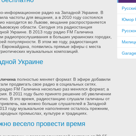
Русски
о-информационное радио на Западной Украине. В
ила частоты для вещания, а в 2010 году состоялся
Юмор 
ио находится во Львове, вещание распространяется
ьвовскую области. Сегодня эта радиостанция
Русско
дной Украине. В 2013 году радио FM Галичина
ии радиопрослушивания в больших украинских городах,
оей популярности. В этом же году, радиостанция
Милиц
я Евромайдана, появились прямые эфиры с места
триотических музыкальных композиций.
Garag
адной Украине
аличина
полностью меняет формат. В эфире добавили
тали продвигать свое радио в социальных сетях.
 радио FM Галичина несколько раз менялся формат, а
ория. В 2011 году было принято решение об увеличении
 этно. В это время, радиостанцию слушали галичаны от
– привлечь, как можно больше слушателей в Западной
 2013 году музыкальное наполнение осталось прежним,
ародных промыслах, культуре и традициях.
жно весело провести время