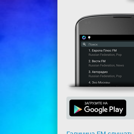
Галичина FM слушать