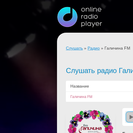
Слушать
»
Радио
» Галичина FM
Слушать радио Гал
Название
Галичина FM