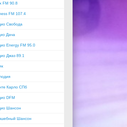
x FM 90.8
ness FM 107.4
дио Свобода
ио Дача
ио Energy FM 95.0
ио Джаз 89.1
як
лодия
нте Карло СПб
дио DFM
дио Шансон
лшебный Шансон