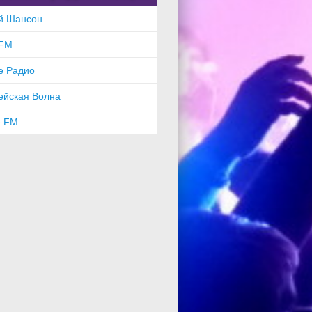
й Шансон
FM
е Радио
ейская Волна
e FM