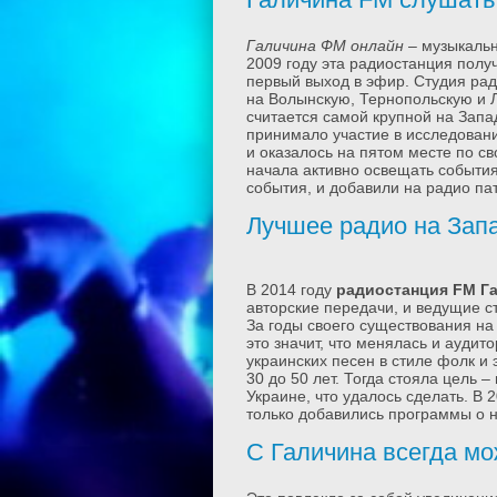
Галичина ФМ онлайн
– музыкальн
2009 году эта радиостанция получ
первый выход в эфир. Студия рад
на Волынскую, Тернопольскую и Л
считается самой крупной на Запа
принимало участие в исследован
и оказалось на пятом месте по св
начала активно освещать событи
события, и добавили на радио па
Лучшее радио на Зап
В 2014 году
радиостанция FM Г
авторские передачи, и ведущие с
За годы своего существования на
это значит, что менялась и аудит
украинских песен в стиле фолк и
30 до 50 лет. Тогда стояла цель 
Украине, что удалось сделать. В
только добавились программы о н
С Галичина всегда мо