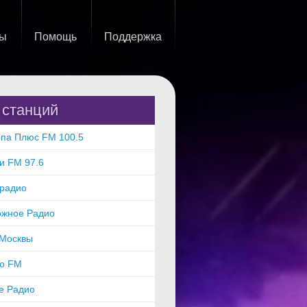
ты
Помощь
Поддержка
 станций
па Плюс FM 100.5
и FM 97.6
орадио
ожное Радио
 Москвы
ро FM
е Радио