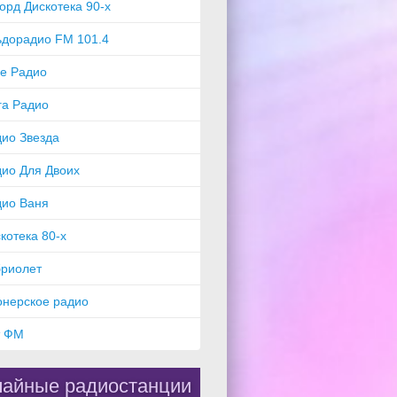
орд Дискотека 90-х
ьдорадио FM 101.4
e Радио
га Радио
ио Звезда
ио Для Двоих
дио Ваня
котека 80-х
бриолет
онерское радио
т ФМ
айные радиостанции