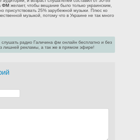
 аудитории, и возраст слушателей составил от 30-55
а ФМ
желает, чтобы вещание было только украинским,
жно присутствовать 25% зарубежной музыки. Плюс ко
ественной музыкой, потому что в Украине не так много
е слушать радио Галичина фм онлайн бесплатно и без
ез лишней рекламы, а так же в прямом эфире!
рий