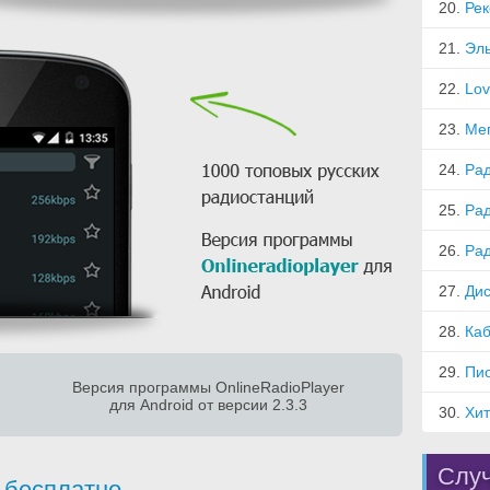
20.
Рек
21.
Эл
22.
Lov
23.
Ме
24.
Рад
25.
Рад
26.
Ра
27.
Дис
28.
Ка
29.
Пи
Версия программы OnlineRadioPlayer
для Android от версии 2.3.3
30.
Хи
Случ
 бесплатно