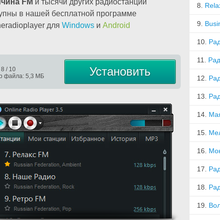
ичина FM
и тысячи других радиостанций
8.
Rela
упны в нашей бесплатной программе
9.
Busi
neradioplayer для
Windows
и
Android
10.
Ра
11.
Рад
Установить
 8 / 10
р файла: 5,3 МБ
12.
Рад
13.
Рад
14.
Ма
15.
Ме
16.
Мо
17.
Ра
18.
Ра
19.
Во