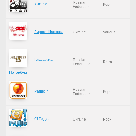
Russian
Хит ФМ
Pop
Federation
Лирика Шансона
Ukraine
Various
Гардарика
Russian
Retro
Federation
Петербург
Russian
Радио 7
Pop
Federation
Є! Радіо
Ukraine
Rock