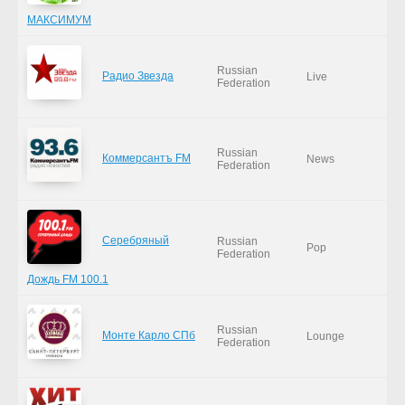
МАКСИМУМ
Russian
Радио Звезда
Live
Federation
Russian
Коммерсантъ FM
News
Federation
Серебряный
Russian
Pop
Federation
Дождь FM 100.1
Russian
Монте Карло СПб
Lounge
Federation