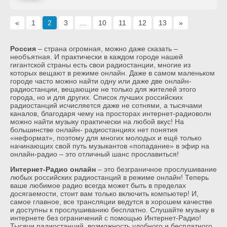
«
1
2
3
...
10
11
12
13
»
Россия
– страна огромная, можно даже сказать –
необъятная. И практически в каждом городе нашей
гигантской страны есть свои радиостанции, многие из
которых вещают в режиме онлайн. Даже в самом маленьком
городе часто можно найти одну или даже две онлайн-
радиостанции, вещающие не только для жителей этого
города, но и для других. Список лучших российских
радиостанций исчисляется даже не сотнями, а тысячами
каналов, благодаря чему на просторах интернет-радиоволн
можно найти музыку практически на любой вкус! На
большинстве онлайн- радиостанциях нет понятия
«неформат», поэтому для многих молодых и ещё только
начинающих свой путь музыкантов «попадание» в эфир на
онлайн-радио – это отличный шанс прославиться!
Интернет-Радио онлайн
– это безграничное прослушивание
любых российских радиостанций в режиме онлайн! Теперь
ваше любимое радио всегда может быть в пределах
досягаемости, стоит вам только включить компьютер! И,
самое главное, все трансляции ведутся в хорошем качестве
и доступны к прослушиванию бесплатно. Слушайте музыку в
интернете без ограничений с помощью Интернет-Радио!
Тысячи радиостанций, возможность удобного и бесплатного