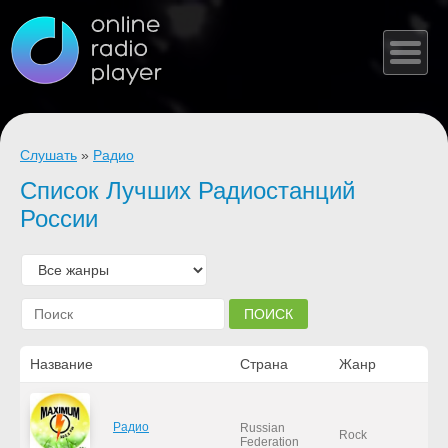
Слушать
»
Радио
Список Лучших Радиостанций
России
Название
Страна
Жанр
Радио
Russian
Rock
Federation